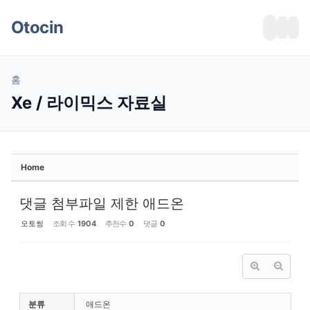
Sketchbook5, 스케치북5
Sketchbook5, 스케치북5
메뉴 건너뛰기
Otocin
홈
Xe / 라이믹스 자료실
Home
댓글 첨부파일 제한 애드온
오토씽
조회 수
1904
추천수
0
댓글
0
분류
애드온