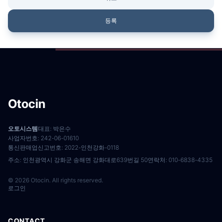
제8조(계약사항의 변경)
<
Otocin
>
은 다음의 개인정보 항목을 처리하고 있습니다.
회원은 이용신청시 기재한 사항이 변경되었을 경우에는 수
등록
정하여야 하며, 수정하지 아니하여 발생하는 문제의 책임은
가. 홈페이지 회원가입 및 관리
회원에게 있습니다.
필수항목 : 비밀번호, 닉네임, 이메일
6. 개인정보의 파기
<
Otocin
>
은 원칙적으로 개인정보 처리목적이 달성된 경우
제3장 계약당사자의 의무
에는 지체없이 해당 개인정보를 파기합니다. 파기의 절차, 기
한 및 방법은 다음과 같습니다.
제9조(회사의 의무)
회사는 서비스 제공과 관련해서 알고 있는 회원의 신상 정보
Otocin
- 파기절차
를 본인의 승낙 없이 제3자에게 누설하거나 배포하지 않습니
이용자가 입력한 정보는 목적 달성 후 별도의 DB에 옮겨져
다. 단, 전기통신기본법 등 법률의 규정에 의해 국가기관의
(종이의 경우 별도의 서류) 내부 방침 및 기타 관련 법령에 따
오토시스템
대표: 박은수
요구가 있는 경우, 범죄에 대한 수사상의 목적이 있거나 또는
사업자번호: 242-06-01610
라 일정기간 저장된 후 혹은 즉시 파기됩니다. 이 때, DB로
기타 관계법령에서 정한 절차에 의한 요청이 있을 경우에는
통신판매업신고번호: 2022-인천강화-0118
옮겨진 개인정보는 법률에 의한 경우가 아니고서는 다른 목
그러하지 아니합니다.
주소: 인천광역시 강화군 송해면 강화대로639번길 50
연락처: 010-6838-4335
적으로 이용되지 않습니다.
제10조(회원의 의무)
© 2026 Otocin. All rights reserved.
- 파기기한
① 회원은 서비스를 이용할 때 다음 각 호의 행위를 하지 않
로그인
이용자의 개인정보는 개인정보의 보유기간이 경과된 경우에
아야 합니다.
는 보유기간의 종료일로부터 5일 이내에, 개인정보의 처리
1. 다른 회원의 ID를 부정하게 사용하는 행위
목적 달성, 해당 서비스의 폐지, 사업의 종료 등 그 개인정보
2. 서비스에서 얻은 정보를 복제, 출판 또는 제3자에게 제공
CONTACT