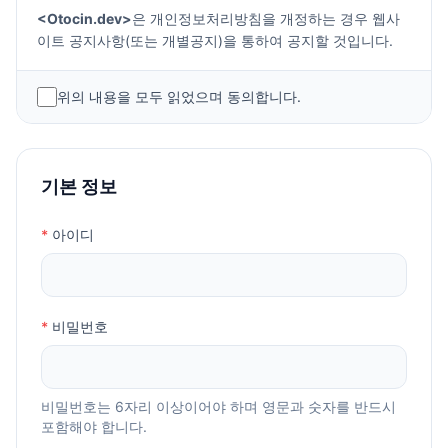
자
<Otocin.dev>
은 개인정보처리방침을 개정하는 경우 웹사
2. 이용계약 : 서비스 이용과 관련하여 회사와 이용자간에 체
이트 공지사항(또는 개별공지)을 통하여 공지할 것입니다.
결하는 계약
3. 가입 : 회사가 제공하는 신청서 양식에 해당 정보를 기입
○ 본 방침은부터
2019년 6월 10일
부터 시행됩니다.
하고, 본 약관에 동의하여 서비스 이용계약을 완료시키는 행
위의 내용을 모두 읽었으며 동의합니다.
위
1. 개인정보의 처리 목적
4. 회원 : 당 사이트에 회원가입에 필요한 개인정보를 제공
( https://www.otocin.dev이하 Otocin)은 개인정보를 다음
하여 회원 등록을 한 자
의 목적을 위해 처리합니다. 처리한 개인정보는 다음의 목적
5. 이용자번호(ID) : 회원 식별과 회원의 서비스 이용을 위하
기본 정보
이외의 용도로는 사용되지 않으며 이용 목적이 변경될 시에
여 이용자가 선정하고 회사가 승인하는 영문자와 숫자의 조
는 사전동의를 구할 예정입니다.
합
*
아이디
6. 패스워드(PASSWORD) : 회원의 정보 보호를 위해 이용
가. 홈페이지 회원가입 및 관리
자 자신이 설정한 영문자와 숫자, 특수문자의 조합
회원 가입의사 확인, 회원자격 유지·관리, 서비스 부정이용
7. 이용해지 : 회사 또는 회원이 서비스 이용이후 그 이용계
방지, 각종 고지·통지, 고충처리, 분쟁 조정을 위한 기록 보존
약을 종료시키는 의사표시
등을 목적으로 개인정보를 처리합니다.
*
비밀번호
제3조(약관의 효력과 변경)
2. 이용자 환경 정보 수집
회원은 변경된 약관에 동의하지 않을 경우 회원 탈퇴(해지)
<
Otocin
>
은 서비스 관리 및 부정 이용자를 감독하기위해 이
를 요청할 수 있으며, 변경된 약관의 효력 발생일로부터 7일
비밀번호는 6자리 이상이어야 하며 영문과 숫자를 반드시
용자의 환경정보를 수집합니다.
이후에도 거부의사를 표시하지 아니하고 서비스를 계속 사용
포함해야 합니다.
개인정보 항목 : 접속 IP 정보, 쿠키, 서비스 이용 기록, 접속
할 경우 약관의 변경 사항에 동의한 것으로 간주됩니다