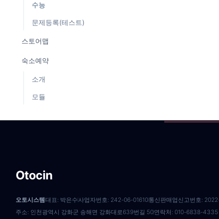
수능
문제등록(테스트)
스토어맵
숙소예약
소개
모듈
Otocin
오토시스템
대표: 박은수
사업자번호: 242-06-01610
통신판매업신고번호: 2022-
주소: 인천광역시 강화군 송해면 강화대로639번길 50
연락처: 010-6838-4335